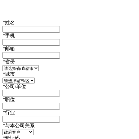
*
姓名
*
手机
*
邮箱
*
省份
*
城市
*
公司/单位
*
职位
*
行业
*
与本公司关系
*
验证码