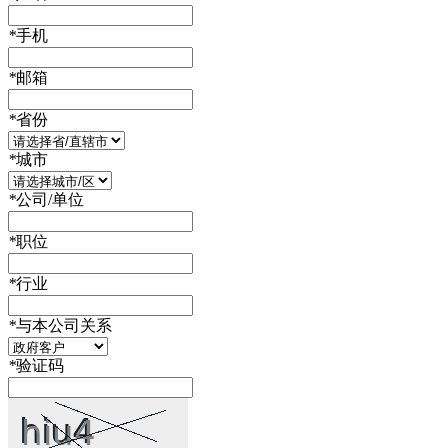
*
手机
*
邮箱
*
省份
*
城市
*
公司/单位
*
职位
*
行业
*
与本公司关系
*
验证码